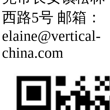
西路5号
邮箱：
elaine@vertical-
china.com