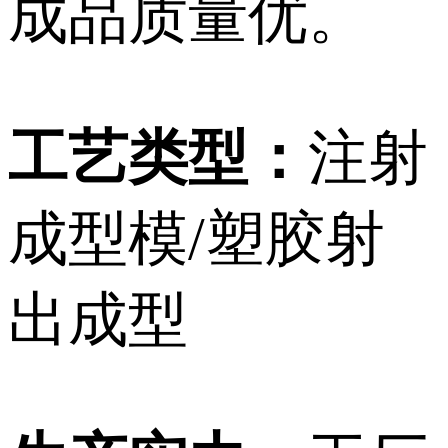
成品质量优。
工艺类型：
注射
成型模/塑胶射
出成型