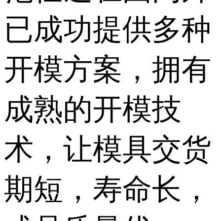
已成功提供多种
开模方案，拥有
成熟的开模技
术，让模具交货
期短，寿命长，