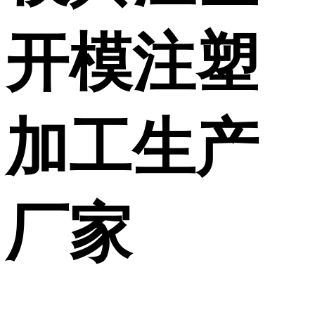
开模注塑
加工生产
厂家