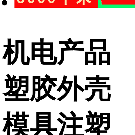
机电产品
塑胶外壳
模具注塑