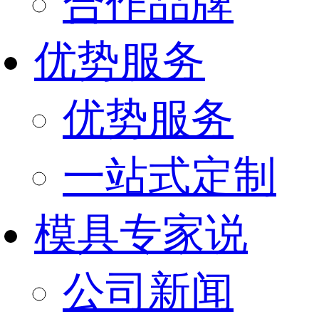
合作品牌
优势服务
优势服务
一站式定制
模具专家说
公司新闻