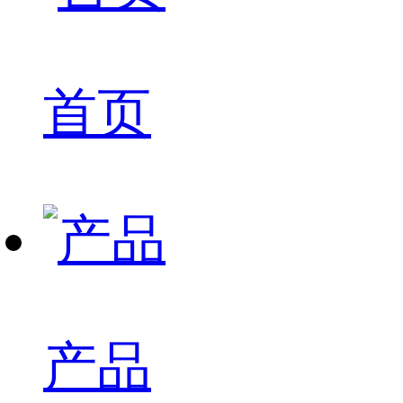
首页
产品