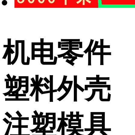
机电零件
塑料外壳
注塑模具