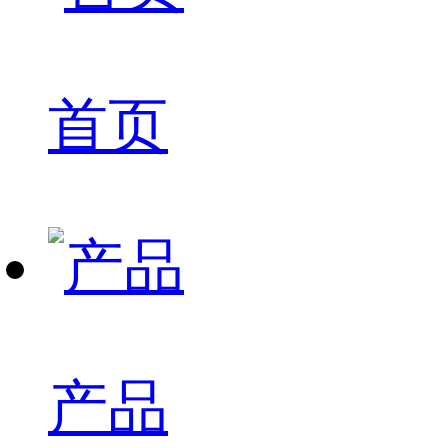
首页
产品