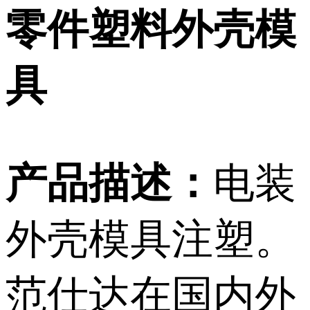
零件塑料外壳模
具
产品描述：
电装
外壳模具注塑。
范仕达在国内外