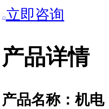
立即咨询
产品详情
产品名称：机电