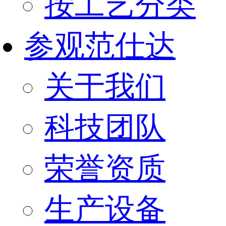
按工艺分类
参观范仕达
关于我们
科技团队
荣誉资质
生产设备